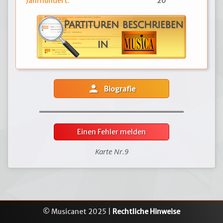
Jahrhundert:
20
person
Biografie
Einen Fehler melden
Karte Nr.9
© Musicanet 2025 |
Rechtliche Hinweise