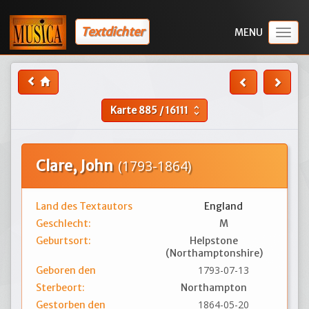
Textdichter
Togg
navig
Karte
885
/
16111
unfold_more
Clare, John
(1793-1864)
Land des Textautors
England
Geschlecht:
M
Geburtsort:
Helpstone
(Northamptonshire)
1793-07-13
Geboren den
Sterbeort:
Northampton
1864-05-20
Gestorben den