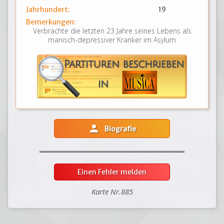
Jahrhundert:
19
Bemerkungen:
Verbrachte die letzten 23 Jahre seines Lebens als
manisch-depressiver Kranker im Asylum
person
Biografie
Einen Fehler melden
Karte Nr.885