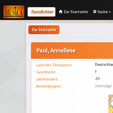
Textdichter
Zur Startseite
Suche
Zur Startseite
Paul, Anneliese
Deutschla
Land des Textautors
F
Geschlecht:
20
Jahrhundert:
ehemalige
Bemerkungen: