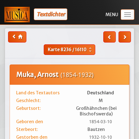
Textdichter
Togg
navig
Karte
8236
/
16110
unfold_more
Muka, Arnost
(1854-1932)
Land des Textautors
Deutschland
Geschlecht:
M
Geburtsort:
Großhähnchen (bei
Bischofswerda)
1854-03-10
Geboren den
Sterbeort:
Bautzen
1932-10-10
Gestorben den