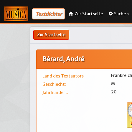
Textdichter
Zur Startseite
Suche
Zur Startseite
Bérard, André
Frankreic
Land des Textautors
M
Geschlecht:
20
Jahrhundert: