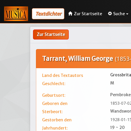
Textdichter
Zur Startseite
Suche
Zur Startseite
Tarrant, William George
(1853
Grossbrit
Land des Textautors
M
Geschlecht:
Pembroke 
Geburtsort:
1853-07-0
Geboren den
Wandswort
Sterbeort:
1928-01-1
Gestorben den
19 ~ 20
Jahrhundert: