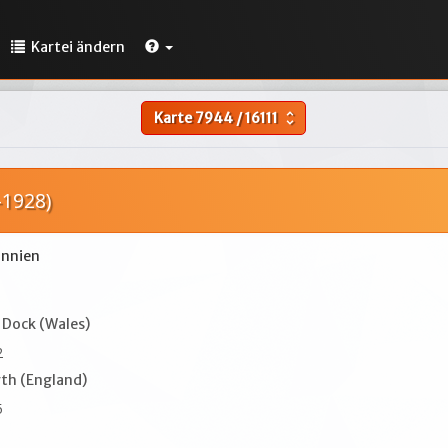
Kartei ändern
Karte
7944
/
16111
unfold_more
-1928)
annien
Dock (Wales)
2
h (England)
5