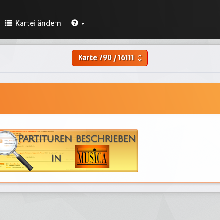
Kartei ändern
Karte
790
/
16111
unfold_more