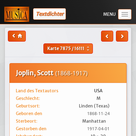
Textdichter
Togg
navig
Karte
7875
/
16111
unfold_more
Joplin, Scott
(1868-1917)
Land des Textautors
USA
Geschlecht:
M
Geburtsort:
Linden (Texas)
1868-11-24
Geboren den
Sterbeort:
Manhattan
1917-04-01
Gestorben den