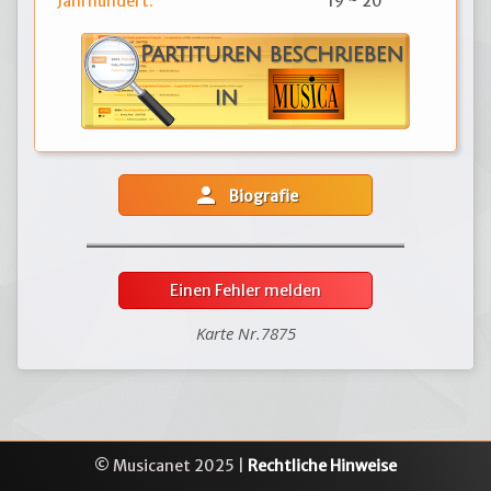
Jahrhundert:
19 ~ 20
person
Biografie
Einen Fehler melden
Karte Nr.7875
© Musicanet 2025 |
Rechtliche Hinweise