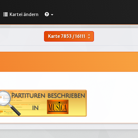
Kartei ändern
Karte
7853
/
16111
unfold_more