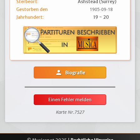
Sterbeort:
Ashstead (Surrey)
1905-09-18
Gestorben den
Jahrhundert:
19 ~ 20
person
Biografie
Einen Fehler melden
Karte Nr.7527