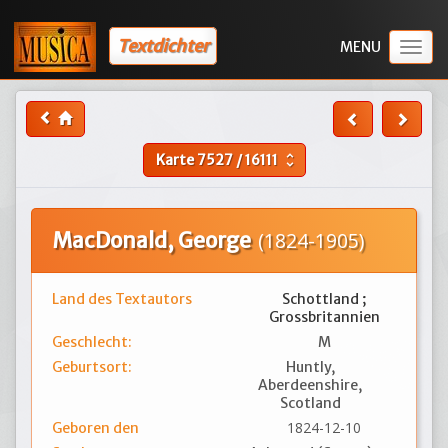
Textdichter
Togg
navig
Karte
7527
/
16111
unfold_more
MacDonald, George
(1824-1905)
Land des Textautors
Schottland ;
Grossbritannien
Geschlecht:
M
Geburtsort:
Huntly,
Aberdeenshire,
Scotland
1824-12-10
Geboren den