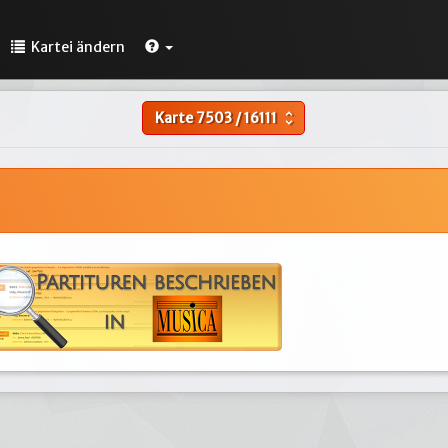
Kartei ändern
Karte
7503
/
16111
unfold_more