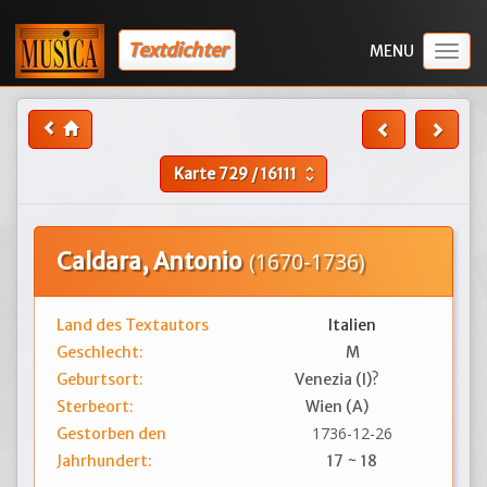
Textdichter
Togg
navig
Karte
729
/
16111
unfold_more
Caldara, Antonio
(1670-1736)
Land des Textautors
Italien
Geschlecht:
M
Geburtsort:
Venezia (I)?
Sterbeort:
Wien (A)
1736-12-26
Gestorben den
Jahrhundert:
17 ~ 18