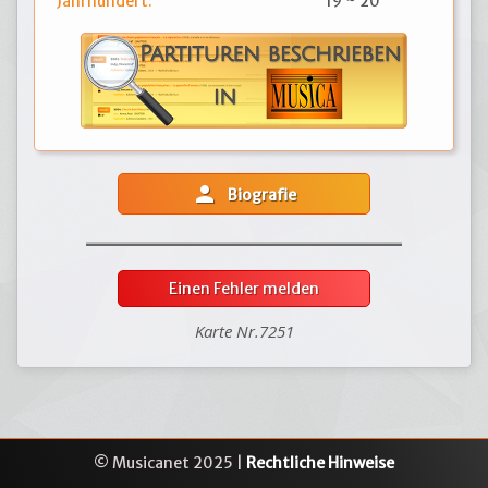
Jahrhundert:
19 ~ 20
person
Biografie
Einen Fehler melden
Karte Nr.7251
© Musicanet 2025 |
Rechtliche Hinweise