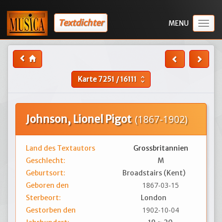
Textdichter
Togg
navig
Karte
7251
/
16111
unfold_more
Johnson, Lionel Pigot
(1867-1902)
Land des Textautors
Grossbritannien
Geschlecht:
M
Geburtsort:
Broadstairs (Kent)
1867-03-15
Geboren den
Sterbeort:
London
1902-10-04
Gestorben den