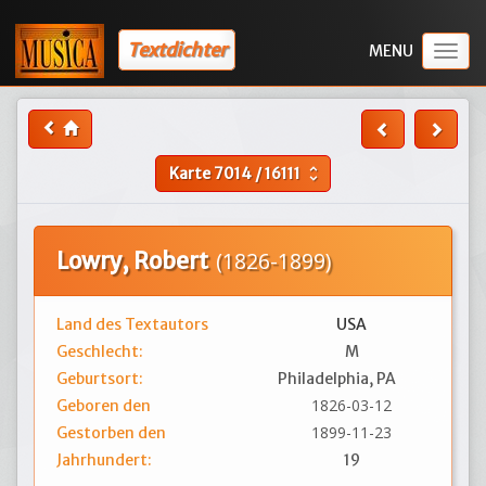
Textdichter
Togg
navig
Karte
7014
/
16111
unfold_more
Lowry, Robert
(1826-1899)
Land des Textautors
USA
Geschlecht:
M
Geburtsort:
Philadelphia, PA
1826-03-12
Geboren den
1899-11-23
Gestorben den
Jahrhundert:
19