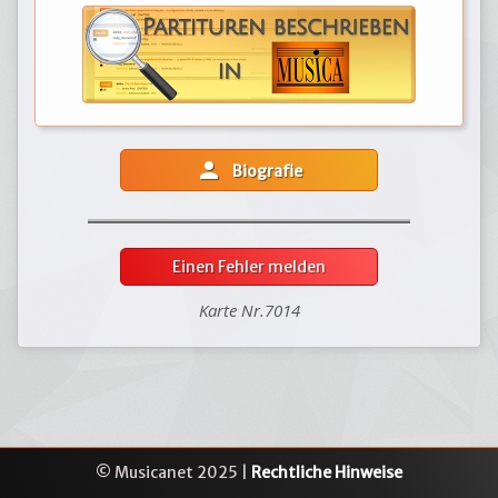
person
Biografie
Einen Fehler melden
Karte Nr.7014
© Musicanet 2025 |
Rechtliche Hinweise