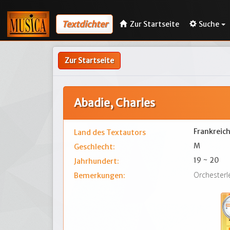
Textdichter
Zur Startseite
Suche
Zur Startseite
Abadie, Charles
Frankreic
Land des Textautors
M
Geschlecht:
19 ~ 20
Jahrhundert:
Orchesterl
Bemerkungen: