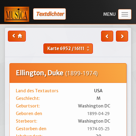
Textdichter
Togg
navig
Karte
6952
/
16111
unfold_more
Ellington, Duke
(1899-1974)
Land des Textautors
USA
Geschlecht:
M
Geburtsort:
Washington DC
1899-04-29
Geboren den
Sterbeort:
Washington DC
1974-05-25
Gestorben den