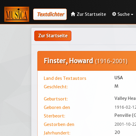
Textdichter
Zur Startseite
Suche
Zur Startseite
Finster, Howard
(1916-2001)
USA
Land des Textautors
M
Geschlecht:
Valley He
Geburtsort:
1916-02-1
Geboren den
Penville (
Sterbeort:
2001-10-2
Gestorben den
20
Jahrhundert: