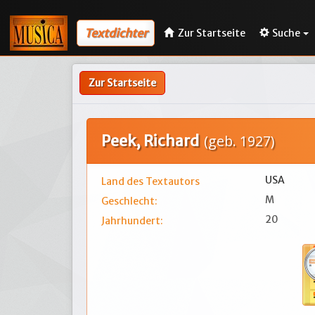
Textdichter
Zur Startseite
Suche
Zur Startseite
Peek, Richard
(geb. 1927)
USA
Land des Textautors
M
Geschlecht:
20
Jahrhundert: