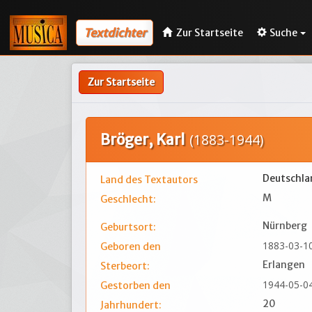
Textdichter
Zur Startseite
Suche
Zur Startseite
Bröger, Karl
(1883-1944)
Deutschla
Land des Textautors
M
Geschlecht:
Nürnberg
Geburtsort:
1883-03-1
Geboren den
Erlangen
Sterbeort:
1944-05-0
Gestorben den
20
Jahrhundert: