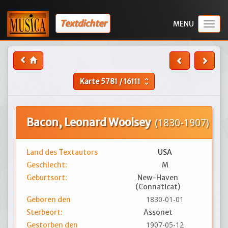
Textdichter
Togg
navig
Karte
5781
/
16111
unfold_more
Bacon, Leonard Woolsey
(1830-1907)
Land des Textautors
USA
Geschlecht:
M
Geburtsort:
New-Haven
(Connaticat)
1830-01-01
Geboren den
Sterbeort:
Assonet
1907-05-12
Gestorben den