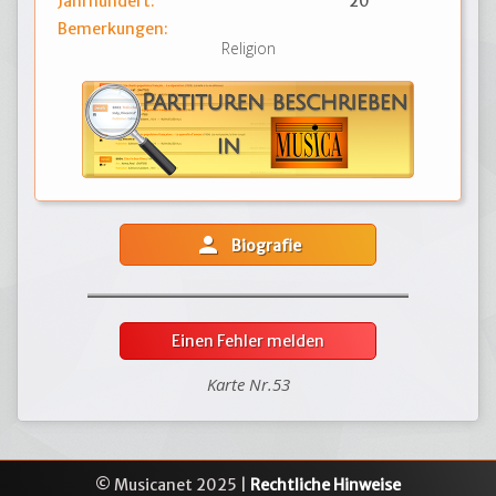
Jahrhundert:
20
Bemerkungen:
Religion
person
Biografie
Einen Fehler melden
Karte Nr.53
© Musicanet 2025 |
Rechtliche Hinweise