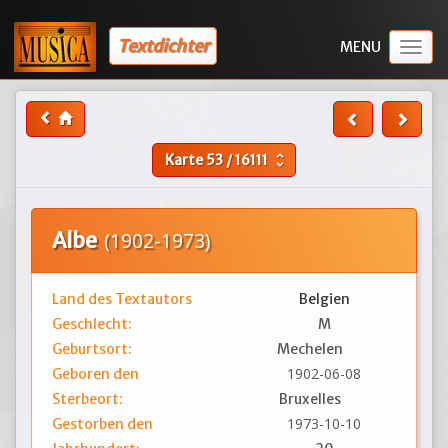
Textdichter
Togg
navig
Karte
53
/
16111
unfold_more
Albe
(1902-1973)
Land des Textautors
Belgien
Geschlecht:
M
Geburtsort:
Mechelen
1902-06-08
Geboren den
Sterbeort:
Bruxelles
1973-10-10
Gestorben den