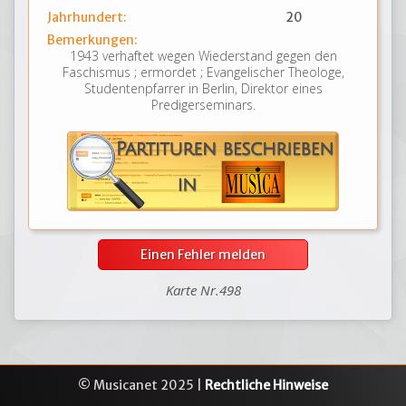
Jahrhundert:
20
Bemerkungen:
1943 verhaftet wegen Wiederstand gegen den
Faschismus ; ermordet ; Evangelischer Theologe,
Studentenpfarrer in Berlin, Direktor eines
Predigerseminars.
Einen Fehler melden
Karte Nr.498
© Musicanet 2025 |
Rechtliche Hinweise