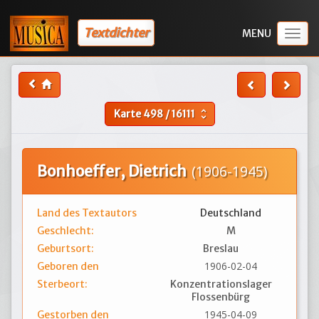
Textdichter
Togg
navig
Karte
498
/
16111
unfold_more
Bonhoeffer, Dietrich
(1906-1945)
Land des Textautors
Deutschland
Geschlecht:
M
Geburtsort:
Breslau
1906-02-04
Geboren den
Sterbeort:
Konzentrationslager
Flossenbürg
1945-04-09
Gestorben den