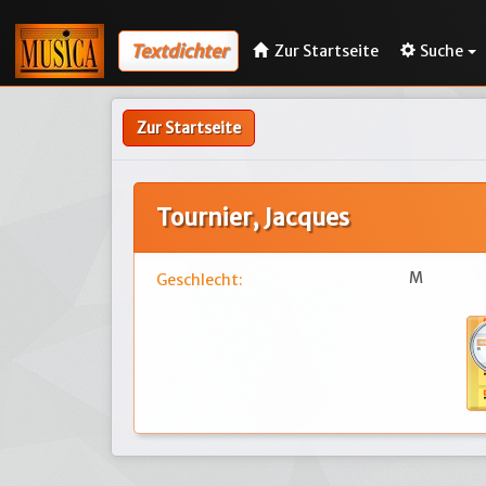
Textdichter
Zur Startseite
Suche
Zur Startseite
Tournier, Jacques
M
Geschlecht: