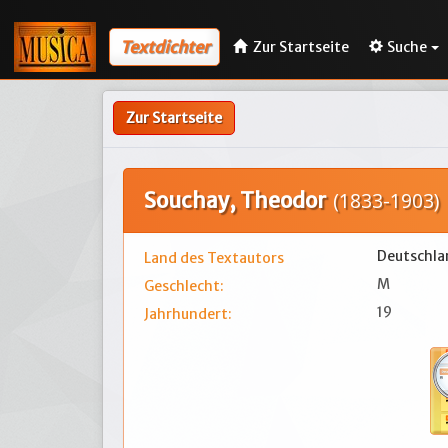
Textdichter
Zur Startseite
Suche
Zur Startseite
Souchay, Theodor
(1833-1903)
Deutschla
Land des Textautors
M
Geschlecht:
19
Jahrhundert: