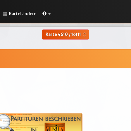
Kartei ändern
Karte
4610
/
16111
unfold_more