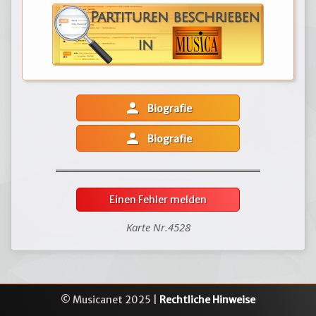
person
Biografie
person
Biografie
Einen Fehler melden
Karte Nr.4528
© Musicanet 2025 |
Rechtliche Hinweise