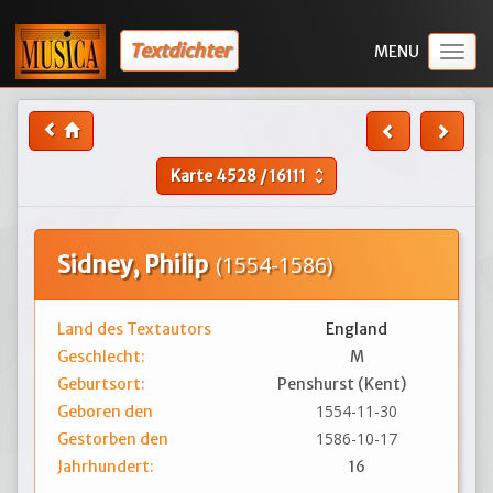
Textdichter
Togg
navig
Karte
4528
/
16111
unfold_more
Sidney, Philip
(1554-1586)
Land des Textautors
England
Geschlecht:
M
Geburtsort:
Penshurst (Kent)
1554-11-30
Geboren den
1586-10-17
Gestorben den
Jahrhundert:
16