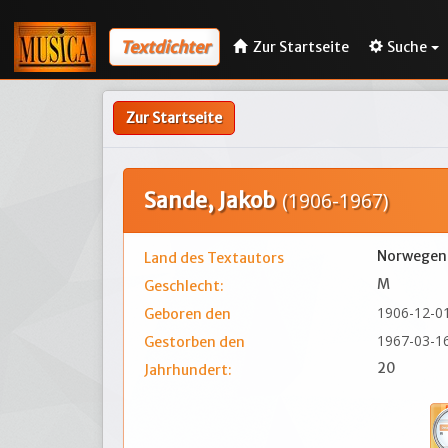
Textdichter
Zur Startseite
Suche
Zur Startseite
Sande, Jakob
(1906-1967)
Norwegen
Land des Textautors
M
Geschlecht:
1906-12-0
Geboren den
1967-03-1
Gestorben den
20
Jahrhundert: