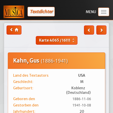
Textdichter
Togg
navig
Karte
4065
/
16111
unfold_more
Kahn, Gus
(1886-1941)
Land des Textautors
USA
Geschlecht:
M
Geburtsort:
Koblenz
(Deutschland)
1886-11-06
Geboren den
1941-10-08
Gestorben den
Jahrhundert:
20