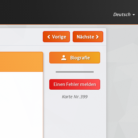
Deutsch
Vorige
Nächste
person
Biografie
Einen Fehler melden
Karte Nr.399