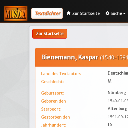
Textdichter
Zur Startseite
Suche
Zur Startseite
Bienemann, Kaspar
(1540-1591
Deutschla
Land des Textautors
M
Geschlecht:
Nürnberg
Geburtsort:
1540-01-0
Geboren den
Altenburg
Sterbeort:
1591-09-1
Gestorben den
16
Jahrhundert: