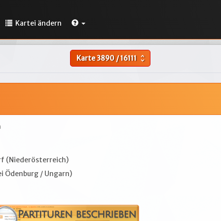
Kartei ändern
Karte
3890
/
16111
unfold_more
h
f (Niederösterreich)
ei Ödenburg / Ungarn)