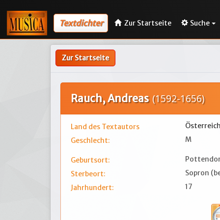
Textdichter
Zur Startseite
Suche
Zur Startseite
Rauch, Andreas
(1592-1656)
Österreic
Land des Textautors
M
Geschlecht:
Pottendor
Geburtsort:
Sopron (b
Sterbeort:
17
Jahrhundert: