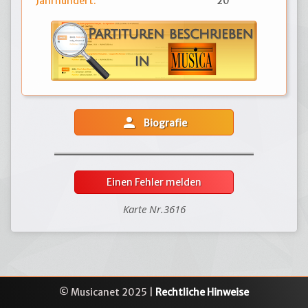
Jahrhundert:
20
person
Biografie
Einen Fehler melden
Karte Nr.3616
© Musicanet 2025 |
Rechtliche Hinweise