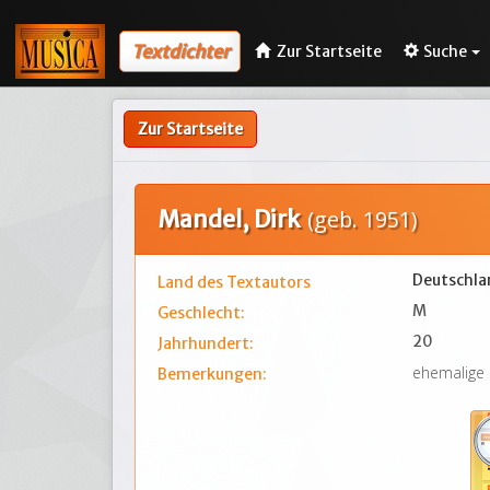
Textdichter
Zur Startseite
Suche
Zur Startseite
Mandel, Dirk
(geb. 1951)
Deutschla
Land des Textautors
M
Geschlecht:
20
Jahrhundert:
ehemalige
Bemerkungen: