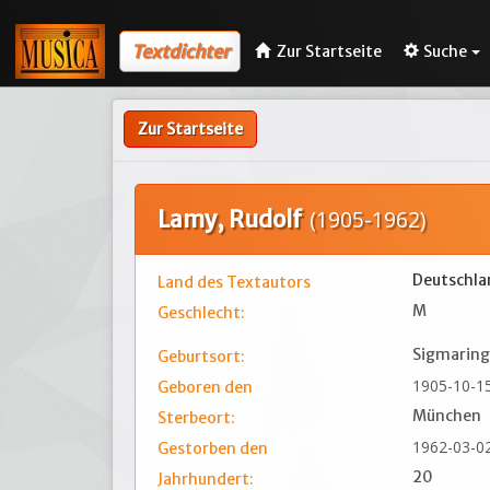
Textdichter
Zur Startseite
Suche
Zur Startseite
Lamy, Rudolf
(1905-1962)
Deutschla
Land des Textautors
M
Geschlecht:
Sigmarin
Geburtsort:
1905-10-1
Geboren den
München
Sterbeort:
1962-03-0
Gestorben den
20
Jahrhundert: