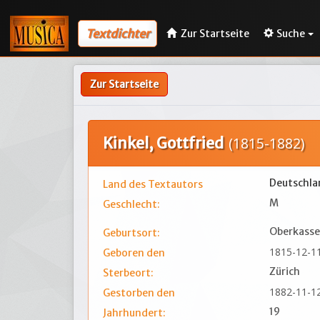
Textdichter
Zur Startseite
Suche
Zur Startseite
Kinkel, Gottfried
(1815-1882)
Deutschla
Land des Textautors
M
Geschlecht:
Oberkassel
Geburtsort:
1815-12-1
Geboren den
Zürich
Sterbeort:
1882-11-1
Gestorben den
19
Jahrhundert: