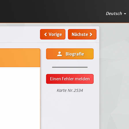
Deutsch
Vorige
Nächste
person
Biografie
Einen Fehler melden
Karte Nr.2534