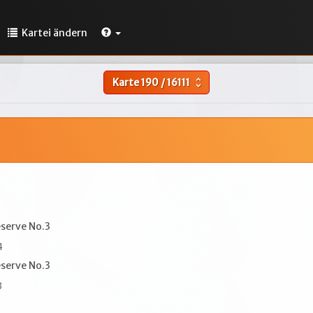
Kartei ändern
Karte
190
/
16111
unfold_more
eserve No.3
4
eserve No.3
3