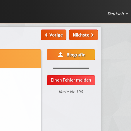
Deutsch
Vorige
Nächste
person
Biografie
Einen Fehler melden
Karte Nr.190