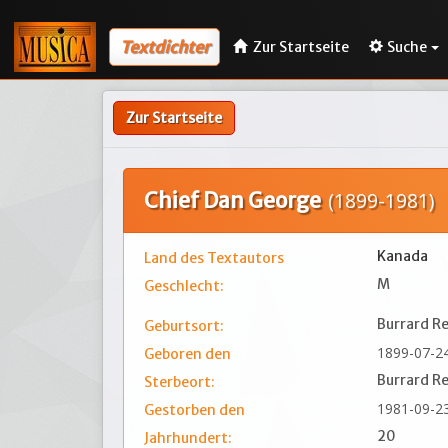
Textdichter
Zur Startseite
Suche
Zur Startseite
Chief Dan George
(1899-1981)
Kanada
Land des Textautors
M
Geschlecht:
Burrard R
Geburtsort:
1899-07-2
Geboren den
Burrard R
Sterbeort:
1981-09-2
Gestorben den
20
Jahrhundert: