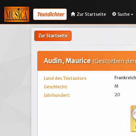
Textdichter
Zur Startseite
Suche
Zur Startseite
Audin, Maurice
(Gestorben den
Frankreic
Land des Textautors
M
Geschlecht:
20
Jahrhundert: