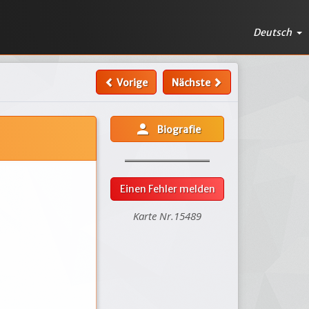
Deutsch
Vorige
Nächste
person
Biografie
Einen Fehler melden
Karte Nr.15489