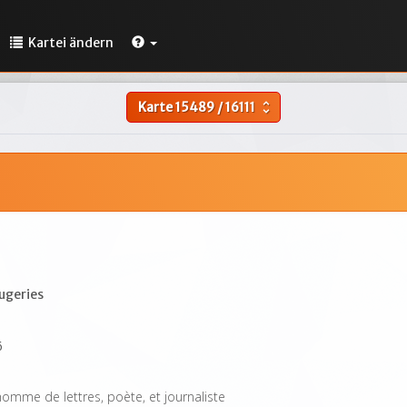
Kartei ändern
Karte
15489
/
16111
unfold_more
ugeries
6
homme de lettres, poète, et journaliste