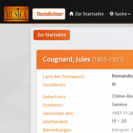
Textdichter
Zur Startseite
Suche
Zur Startseite
Cougnard, Jules
(1855-1937)
Romandie
Land des Textautors
M
Geschlecht:
Chêne-Bo
Geburtsort:
Genève
Sterbeort:
1937-11-2
Gestorben den
19 ~ 20
Jahrhundert:
banquier, 
Bemerkungen: