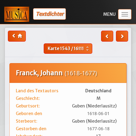
Textdichter
Togg
navig
Karte
1543
/
16111
unfold_more
Franck, Johann
(1618-1677)
Land des Textautors
Deutschland
Geschlecht:
M
Geburtsort:
Guben (Niederlausitz)
1618-06-01
Geboren den
Sterbeort:
Guben (Niederlausitz)
1677-06-18
Gestorben den