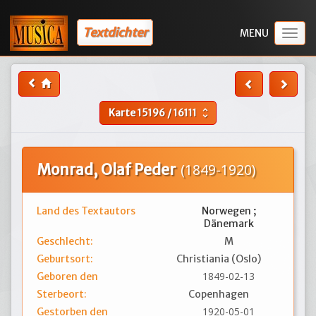
Textdichter
Togg
navig
Karte
15196
/
16111
unfold_more
Monrad, Olaf Peder
(1849-1920)
Land des Textautors
Norwegen ;
Dänemark
Geschlecht:
M
Geburtsort:
Christiania (Oslo)
1849-02-13
Geboren den
Sterbeort:
Copenhagen
1920-05-01
Gestorben den