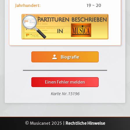
Jahrhundert:
19 ~ 20
person
Biografie
Einen Fehler melden
Karte Nr.15196
© Musicanet 2025 |
Rechtliche Hinweise