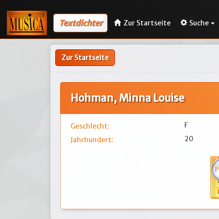
Textdichter
Zur Startseite
Suche
Zur Startseite
Hohman, Minna Louise
F
Geschlecht:
20
Jahrhundert: