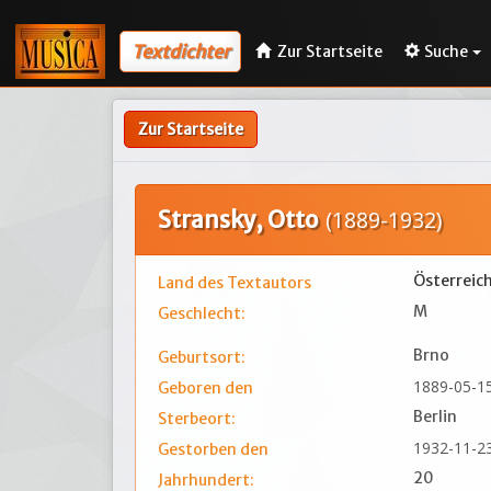
Textdichter
Zur Startseite
Suche
Zur Startseite
Stransky, Otto
(1889-1932)
Österreic
Land des Textautors
M
Geschlecht:
Brno
Geburtsort:
1889-05-1
Geboren den
Berlin
Sterbeort:
1932-11-2
Gestorben den
20
Jahrhundert: