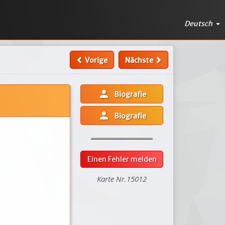
Deutsch
Vorige
Nächste
person
Biografie
person
Biografie
Einen Fehler melden
Karte Nr.15012