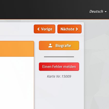
Deutsch
Vorige
Nächste
person
Biografie
Einen Fehler melden
Karte Nr.15009