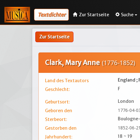
Textdichter
Zur Startseite
Suche
Zur Startseite
Clark, Mary Anne
(1776-1852)
England ; 
Land des Textautors
F
Geschlecht:
London
Geburtsort:
1776-04-0
Geboren den
Boulogne
Sterbeort:
1852-06-2
Gestorben den
18 ~ 19
Jahrhundert: