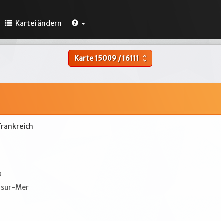
Kartei ändern
Karte
15009
/
16111
unfold_more
Frankreich
3
-sur-Mer
1