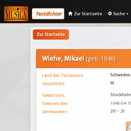
Textdichter
Zur Startseite
Suche
Zur Startseite
Wiehe, Mikael
(geb. 1946)
Schweden
Land des Textautors
M
Geschlecht:
Stockhol
Geburtsort:
1946-04-1
Geboren den
20 ~ 21
Jahrhundert: