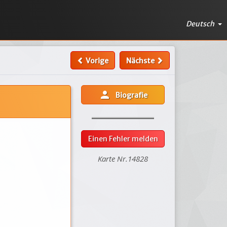
Deutsch
Vorige
Nächste
person
Biografie
Einen Fehler melden
Karte Nr.14828