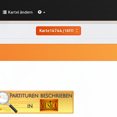
Kartei ändern
Karte
14744
/
16111
unfold_more