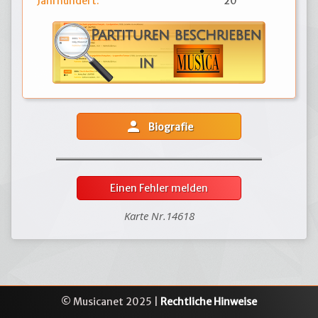
Jahrhundert:
20
person
Biografie
Einen Fehler melden
Karte Nr.14618
© Musicanet 2025 |
Rechtliche Hinweise