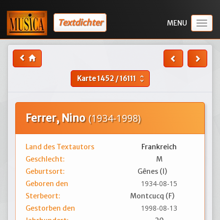
Textdichter
Togg
navig
Karte
1452
/
16111
unfold_more
Ferrer, Nino
(1934-1998)
Land des Textautors
Frankreich
Geschlecht:
M
Geburtsort:
Gênes (I)
1934-08-15
Geboren den
Sterbeort:
Montcucq (F)
1998-08-13
Gestorben den