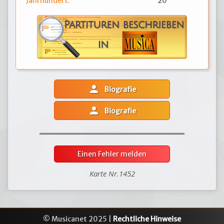
Jahrhundert:
20
person
Biografie
person
Biografie
Einen Fehler melden
Karte Nr.1452
© Musicanet 2025 |
Rechtliche Hinweise