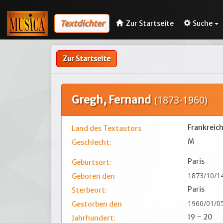
Textdichter
Zur Startseite
Suche
Zur Startseite
Gregh, Fernand
(1873-1960)
Frankreic
Land des Textautors
M
Geschlecht:
Paris
Geburtsort:
1873/10/1
Geboren den
Paris
Sterbeort:
1960/01/0
Gestorben den
19 ~ 20
Jahrhundert: