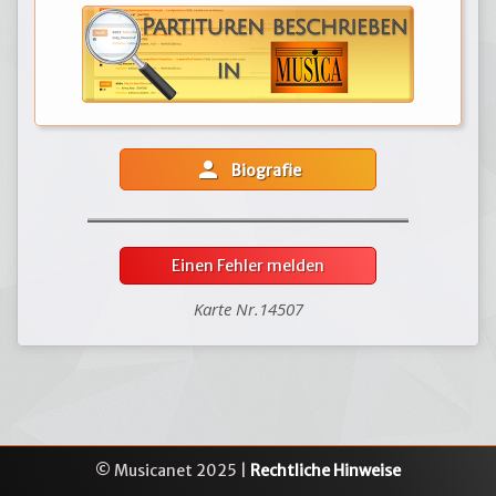
person
Biografie
Einen Fehler melden
Karte Nr.14507
© Musicanet 2025 |
Rechtliche Hinweise