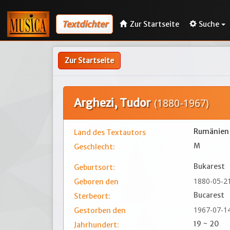
Textdichter
Zur Startseite
Suche
Zur Startseite
Arghezi, Tudor
(1880-1967)
Rumänien
Land des Textautors
M
Geschlecht:
Bukarest
Geburtsort:
1880-05-2
Geboren den
Bucarest
Sterbeort:
1967-07-1
Gestorben den
19 ~ 20
Jahrhundert: