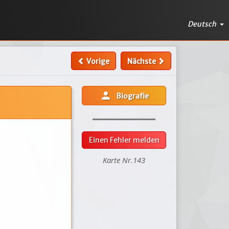
Deutsch
Vorige
Nächste
person
Biografie
Einen Fehler melden
Karte Nr.143