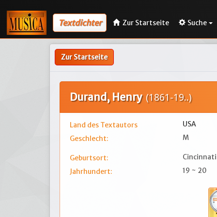
Textdichter
Zur Startseite
Suche
Zur Startseite
Durand, Henry
(1861-19..)
USA
Land des Textautors
M
Geschlecht:
Cincinnati
Geburtsort:
19 ~ 20
Jahrhundert: